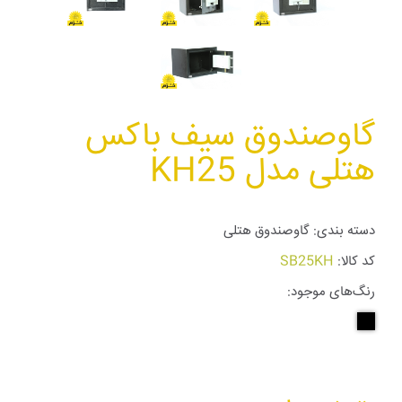
گاوصندوق سیف باکس
هتلی مدل KH25
دسته بندی:
گاوصندوق هتلی
کد کالا:
SB25KH
رنگ‌های موجود: