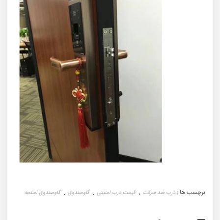
برچسب ها :
درب ضد سرقت
قیمت درب امنیتی
گاوصندوق
گاوصندوق اسلحه